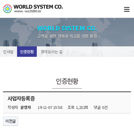
WORLD SYSTEM CO.
고객을 위한 경영과 최고를 위한 품질
인사말
인증현황
찾아오시는 길
인증현황
사업자등록증
작성자
운영자
19-11-07 15:58
조회
1,232회
댓글
0건
이전글