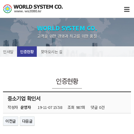
WORLD SYSTEM CO.
고객을 위한 경영과 최고를 위한 품질
인사말
인증현황
찾아오시는 길
인증현황
중소기업 확인서
작성자
운영자
19-11-07 15:58
조회
987회
댓글
0건
이전글
다음글